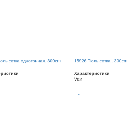
юль сетка однотонная. 300сm
15926 Тюль сетка . 300сm
еристики
Характеристики
V02
-