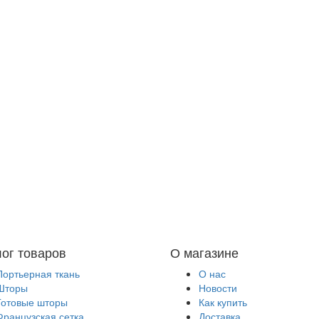
лог товаров
О магазине
Портьерная ткань
О нас
Шторы
Новости
Готовые шторы
Как купить
Французская сетка
Доставка