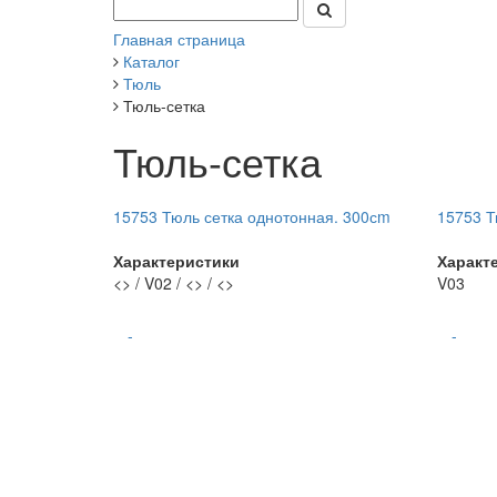
Главная страница
Каталог
Тюль
Тюль-сетка
Тюль-сетка
15753 Тюль сетка однотонная. 300сm
15753 Т
Характеристики
Характ
<> / V02 / <> / <>
V03
-
-