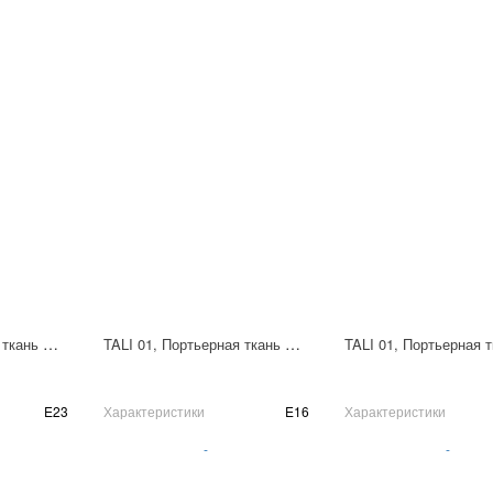
TALI 01, Портьерная ткань Пано 310х310 см
TALI 01, Портьерная ткань Пано 310х310 см
E23
Характеристики
E16
Характеристики
-
-