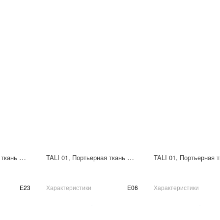
TALI 01, Портьерная ткань Пано 310х310 см
TALI 01, Портьерная ткань Пано 310х310 см
E23
Характеристики
E06
Характеристики
-
-