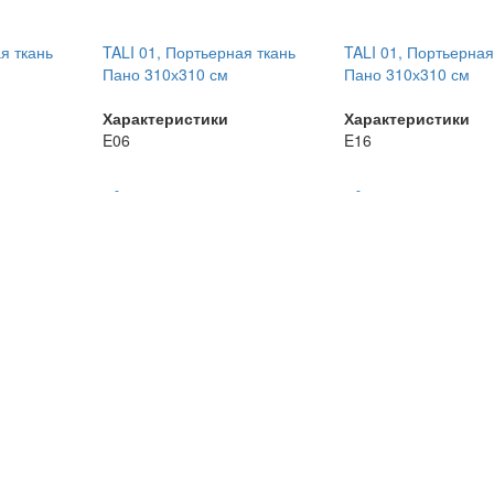
я ткань
TALI 01, Портьерная ткань
TALI 01, Портьерная
Пано 310х310 см
Пано 310х310 см
Характеристики
Характеристики
E06
E16
-
-